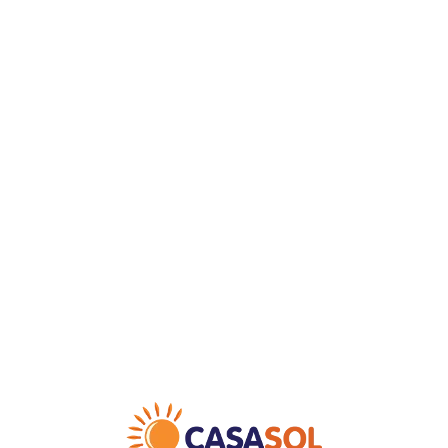
Loa
din
g...