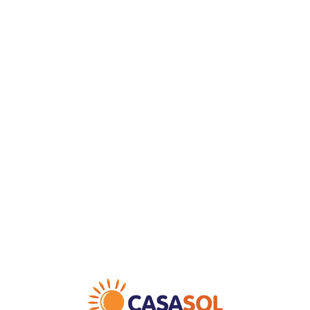
Loa
din
g...