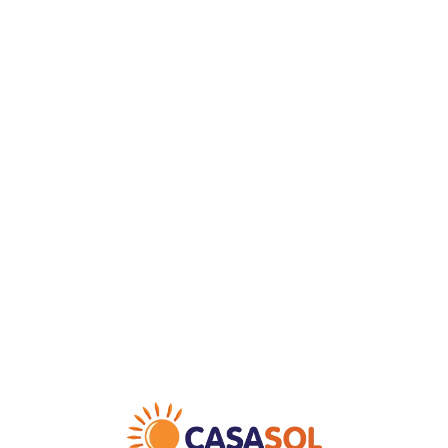
Loa
din
g...