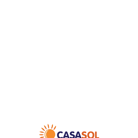
Loa
din
g...