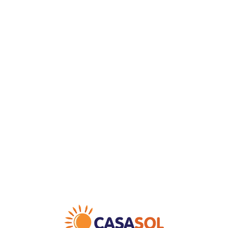
Loa
din
g...