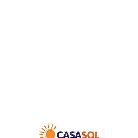
Loa
din
g...