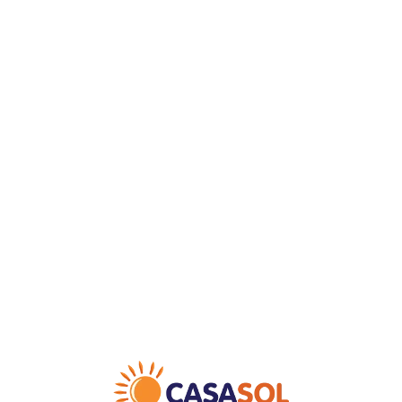
Loa
din
g...