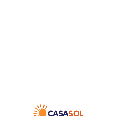
Loa
din
g...