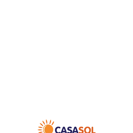
Loa
din
g...